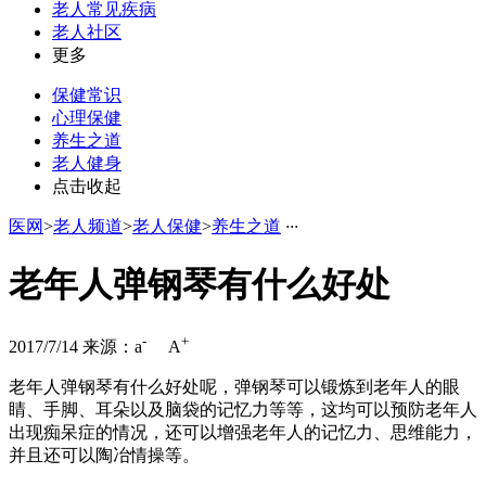
老人常见疾病
老人社区
更多
保健常识
心理保健
养生之道
老人健身
点击收起
医网
>
老人频道
>
老人保健
>
养生之道
·
·
·
老年人弹钢琴有什么好处
-
+
2017/7/14
来源：
a
A
老年人弹钢琴有什么好处呢，弹钢琴可以锻炼到老年人的眼
睛、手脚、耳朵以及脑袋的记忆力等等，这均可以预防老年人
出现痴呆症的情况，还可以增强老年人的记忆力、思维能力，
并且还可以陶冶情操等。