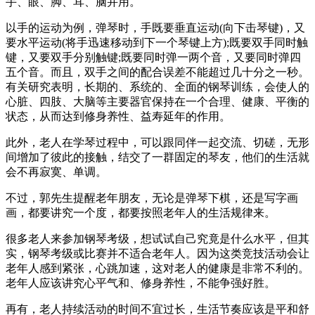
手、眼、脚、耳、脑并用。
以手的运动为例，弹琴时，手既要垂直运动(向下击琴键)，又
要水平运动(将手迅速移动到下一个琴键上方);既要双手同时触
键，又要双手分别触键;既要同时弹一两个音，又要同时弹四
五个音。而且，双手之间的配合误差不能超过几十分之一秒。
有关研究表明，长期的、系统的、全面的钢琴训练，会使人的
心脏、四肢、大脑等主要器官保持在一个合理、健康、平衡的
状态，从而达到修身养性、益寿延年的作用。
此外，老人在学琴过程中，可以跟同伴一起交流、切磋，无形
间增加了彼此的接触，结交了一群固定的琴友，他们的生活就
会不再寂寞、单调。
不过，郭先生提醒老年朋友，无论是弹琴下棋，还是写字画
画，都要讲究一个度，都要按照老年人的生活规律来。
很多老人来参加钢琴考级，想试试自己究竟是什么水平，但其
实，钢琴考级或比赛并不适合老年人。因为这类竞技活动会让
老年人感到紧张，心跳加速，这对老人的健康是非常不利的。
老年人应该讲究心平气和、修身养性，不能争强好胜。
再有，老人持续活动的时间不宜过长，生活节奏应该是平和舒