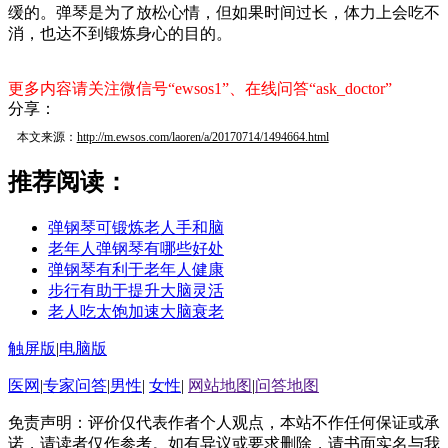
缓的。弹琴是为了放松心情，但如果时间过长，体力上会吃不
消，也达不到锻炼身心的目的。
更多内容请关注微信号“ewsos1”、在线问答“ask_doctor”
分享：
本文来源：
http://m.ewsos.com/laoren/a/20170714/1494664.html
推荐阅读：
弹钢琴可锻炼老人手和脑
老年人弹钢琴有哪些好处
弹钢琴有利于老年人健康
步行有助于提升大脑灵活
老人吃太饱加速大脑衰老
触屏版
|
电脑版
医网
|
专家问答
|
男性
|
女性
|
网站地图
|
问答地图
免责声明：评价仅代表作者个人观点，本站不作任何保证或承
诺，请读者仅作参考。如有异议或要求删除，请书面实名与我