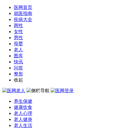
医网首页
就医指南
疾病大全
两性
女性
男性
母婴
老人
图库
快讯
问答
整形
收起
养生保健
健康饮食
老人心理
老人健身
老人生活