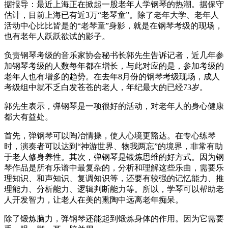
据报导：最近上海正在掀起一股老年人学钢琴的热潮。据保守
估计，目前上海已有近3万“老琴童”。除了老年大学、老年人
活动中心比比皆是的“老琴童”身影，就是在钢琴考级的现场，
也有老年人跃跃欲试的影子。
负责钢琴考级的音乐家协会秘书长郭先生告诉记者，近几年参
加钢琴考级的人数每年都在增长，与此对应的是，参加考级的
老年人也有增多的趋势。在去年8月份的钢琴考级现场，成人
考级组中就不乏白发苍苍的老人，年纪最大的已经73岁。
郭先生表示，弹钢琴是一项很好的活动，对老年人的身心健康
都大有益处。
首先，弹钢琴可以陶冶情操，使人心境更豁达。在专心练琴
时，演奏者可以达到“神游世界、物我两忘”的境界，非常有助
于老人修身养性。其次，弹钢琴是锻炼思维的好方式。因为钢
琴作品是所有乐谱中最复杂的，分析和理解这些乐曲，需要乐
理知识、和声知识、复调知识等，还要有较强的记忆能力、推
理能力、分析能力、逻辑判断能力等。所以，学琴可以帮助老
人开发智力，让老人在美的熏陶中远离老年痴呆。
除了锻炼脑力，弹钢琴还能起到锻炼身体的作用。因为它需要