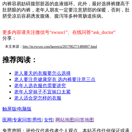
内裤容易妨碍腹部脏器的血液循环。此外，最好选择裤腰高于
肚脐眼的内裤，老年人朋友一定要注意脐部的保暖，否则，肚
脐受凉后容易诱发腹痛、腹泻等多种胃肠道疾病。
更多内容请关注微信号“ewsos1”、在线问答“ask_doctor”
分享：
本文来源：
http://m.ewsos.com/laoren/a/20170627/1486867.html
推荐阅读：
老人夏天的衣服要怎么选择
老人要注意健康穿衣 选内裤要注意三点
老年人选衣服也需要讲究
老年人穿袜子不宜袜口太紧
老人适合穿怎样的衣服
触屏版
|
电脑版
医网
|
专家问答
|
男性
|
女性
|
网站地图
|
问答地图
免责声明：评价仅代表作者个人观点，本站不作任何保证或承