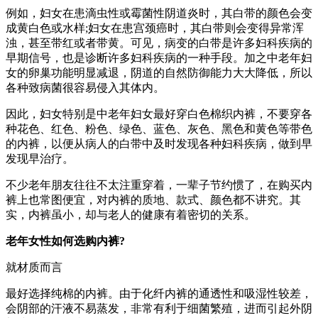
例如，妇女在患滴虫性或霉菌性阴道炎时，其白带的颜色会变
成黄白色或水样;妇女在患宫颈癌时，其白带则会变得异常浑
浊，甚至带红或者带黄。可见，病变的白带是许多妇科疾病的
早期信号，也是诊断许多妇科疾病的一种手段。加之中老年妇
女的卵巢功能明显减退，阴道的自然防御能力大大降低，所以
各种致病菌很容易侵入其体内。
因此，妇女特别是中老年妇女最好穿白色棉织内裤，不要穿各
种花色、红色、粉色、绿色、蓝色、灰色、黑色和黄色等带色
的内裤，以便从病人的白带中及时发现各种妇科疾病，做到早
发现早治疗。
不少老年朋友往往不太注重穿着，一辈子节约惯了，在购买内
裤上也常图便宜，对内裤的质地、款式、颜色都不讲究。其
实，内裤虽小，却与老人的健康有着密切的关系。
老年女性如何选购内裤?
就材质而言
最好选择纯棉的内裤。由于化纤内裤的通透性和吸湿性较差，
会阴部的汗液不易蒸发，非常有利于细菌繁殖，进而引起外阴