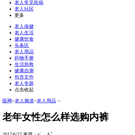
老人常见疾病
老人社区
更多
老人保健
老人生活
健康饮食
头条区
老人用品
药物手册
生活急救
健康自测
包含文件
老人专题
点击收起
医网
>
老人频道
>
老人用品
·
·
·
老年女性怎么样选购内裤
-
+
2017/6/27
来源：
a
A