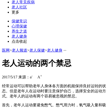
老人常见疾病
老人社区
更多
保健常识
心理保健
养生之道
老人健身
点击收起
医网
>
老人频道
>
老人保健
>
老人健身
·
·
·
老人运动的两个禁忌
-
+
2017/5/17
来源：
a
A
经常运动可以帮助老年人身体各方面的机能保持良好运转的状
态。但是老年人在运动时要注意保护自己，选择安全的运动方
式。老年人的运动有两个容易被忽视的禁忌。
首先，老年人运动要避免憋气。憋气用力时，氧气吸入量和吸