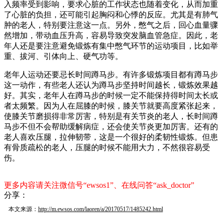
入频率受到影响，要求心脏的工作状态也随着变化，从而加重
了心脏的负担，还可能引起胸闷和心悸的反应。尤其是有肺气
肿的老人，特别要注意这一点。另外，憋气之后，回心血量骤
然增加，带动血压升高，容易导致突发脑血管急症。因此，老
年人还是要注意避免锻炼有集中憋气环节的运动项目，比如举
重、拔河、引体向上、硬气功等。
老年人运动还要忌长时间蹲马步。有许多锻炼项目都有蹲马步
这一动作，有些老人还认为蹲马步坚持时间越长，锻炼效果越
好。其实，老年人在蹲马步的时候一定不能保持得时间太长或
者太频繁。因为人在屈膝的时候，膝关节就要高度紧张起来，
使膝关节磨损得非常厉害，特别是有关节炎的老人，长时间蹲
马步不但不会帮助缓解病症，还会使关节炎更加厉害。还有的
老人喜欢压腿，拉伸韧带，这是一个很好的柔韧性锻炼。但患
有骨质疏松的老人，压腿的时候不能用大力，不然很容易受
伤。
更多内容请关注微信号“ewsos1”、在线问答“ask_doctor”
分享：
本文来源：
http://m.ewsos.com/laoren/a/20170517/1485242.html