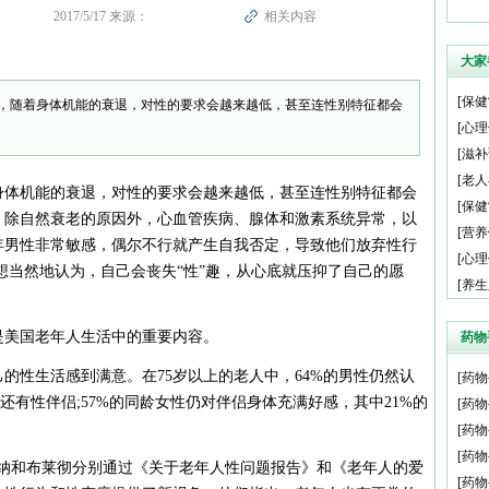
2017/5/17 来源：
相关内容
大家
[
保健
后，随着身体机能的衰退，对性的要求会越来越低，甚至连性别特征都会
[
心理
[
滋补
[
老人
身体机能的衰退，对性的要求会越来越低，甚至连性别特征都会
[
保健
，除自然衰老的原因外，心血管疾病、腺体和激素系统异常，以
[
营养
年男性非常敏感，偶尔不行就产生自我否定，导致他们放弃性行
[
心理
想当然地认为，自己会丧失“性”趣，从心底就压抑了自己的愿
[
养生
是美国老年人生活中的重要内容。
药物
的性生活感到满意。在75岁以上的老人中，64%的男性仍然认
[
药物
子还有性伴侣;57%的同龄女性仍对伴侣身体充满好感，其中21%的
[
药物
[
药物
[
药物
韦纳和布莱彻分别通过《关于老年人性问题报告》和《老年人的爱
[
药物