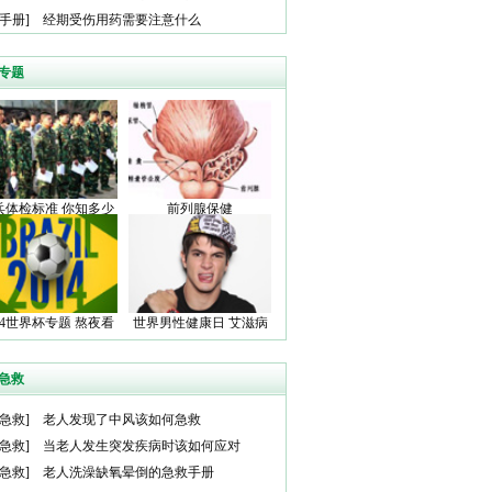
手册
]
经期受伤用药需要注意什么
专题
兵体检标准 你知多少
前列腺保健
14世界杯专题 熬夜看
世界男性健康日 艾滋病
球全攻略
可防不可怕
急救
急救
]
老人发现了中风该如何急救
急救
]
当老人发生突发疾病时该如何应对
急救
]
老人洗澡缺氧晕倒的急救手册