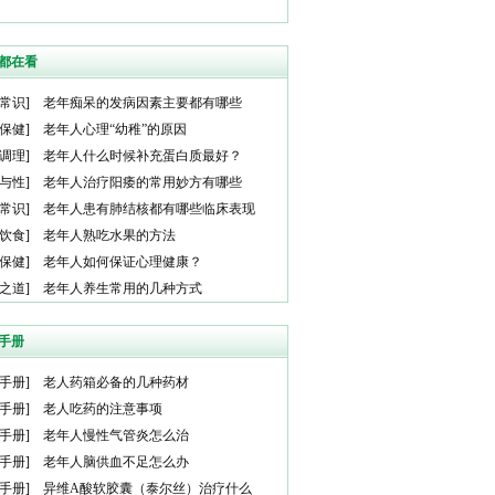
都在看
常识
]
老年痴呆的发病因素主要都有哪些
保健
]
老年人心理“幼稚”的原因
调理
]
老年人什么时候补充蛋白质最好？
与性
]
老年人治疗阳痿的常用妙方有哪些
常识
]
老年人患有肺结核都有哪些临床表现
饮食
]
老年人熟吃水果的方法
保健
]
老年人如何保证心理健康？
之道
]
老年人养生常用的几种方式
手册
手册
]
老人药箱必备的几种药材
手册
]
老人吃药的注意事项
手册
]
老年人慢性气管炎怎么治
手册
]
老年人脑供血不足怎么办
手册
]
异维A酸软胶囊（泰尔丝）治疗什么