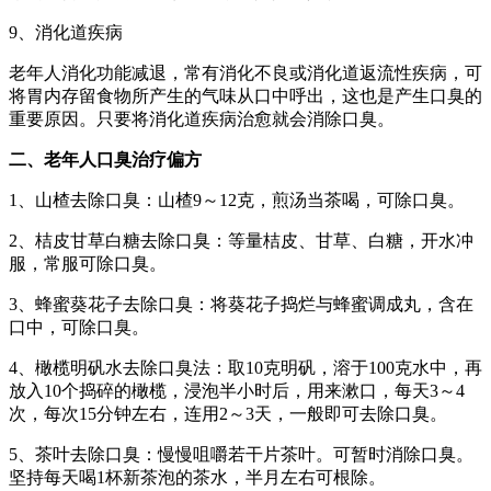
9、消化道疾病
老年人消化功能减退，常有消化不良或消化道返流性疾病，可
将胃内存留食物所产生的气味从口中呼出，这也是产生口臭的
重要原因。只要将消化道疾病治愈就会消除口臭。
二、老年人口臭治疗偏方
1、山楂去除口臭：山楂9～12克，煎汤当茶喝，可除口臭。
2、桔皮甘草白糖去除口臭：等量桔皮、甘草、白糖，开水冲
服，常服可除口臭。
3、蜂蜜葵花子去除口臭：将葵花子捣烂与蜂蜜调成丸，含在
口中，可除口臭。
4、橄榄明矾水去除口臭法：取10克明矾，溶于100克水中，再
放入10个捣碎的橄榄，浸泡半小时后，用来漱口，每天3～4
次，每次15分钟左右，连用2～3天，一般即可去除口臭。
5、茶叶去除口臭：慢慢咀嚼若干片茶叶。可暂时消除口臭。
坚持每天喝1杯新茶泡的茶水，半月左右可根除。