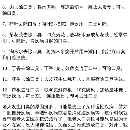
6、肉去除口臭：将肉煮熟，等凉后切片，蘸盐末服食，可去
除口臭。
7、荷叶去除口臭：荷叶3～5克冲泡饮用，口臭可除。
8、菊花茶去除口臭：20克菊花，放4杯水煮成菊花茶，经常饮
用，可除肝、胃疾病引起的口臭。
9、淘米水去除口臭：将淘米水烧开后用来漱口，能治疗口臭
和口腔溃疡。
10、丁香去除口臭：丁香2克，分数次含于口中，可除口臭。
11、花生去除口臭：去皮花生仁炖开水，常服有除口臭功效。
12、芦根去除口臭：取40克鲜芦根、10克防风，加适量冰糖，
煎汤饮服，每日3次，连服数日，即可去除口臭。
老人发生口臭的原因挺多，可能是患上了某种慢性疾病，譬如
口腔自身疾病、鼻咽部疾病或者是消化道疾病等，这个时候就
要带着老人去医院接受治疗了，但老人口臭也可能只是因为子
女不在家，没人陪伴说话，久而久之难免造成口臭，对此，我