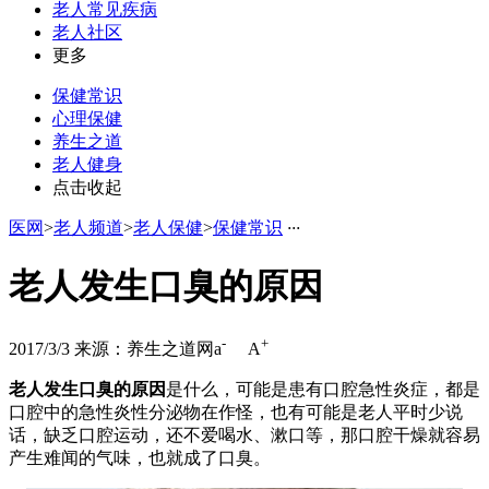
老人常见疾病
老人社区
更多
保健常识
心理保健
养生之道
老人健身
点击收起
医网
>
老人频道
>
老人保健
>
保健常识
·
·
·
老人发生口臭的原因
-
+
2017/3/3
来源：养生之道网
a
A
老人发生口臭的原因
是什么，可能是患有口腔急性炎症，都是
口腔中的急性炎性分泌物在作怪，也有可能是老人平时少说
话，缺乏口腔运动，还不爱喝水、漱口等，那口腔干燥就容易
产生难闻的气味，也就成了口臭。