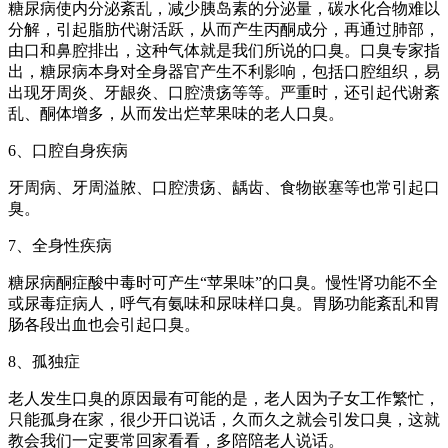
糖尿病使内分泌紊乱，减少胰岛素的分泌量，碳水化合物难以
分解，引起脂肪代谢活跃，从而产生丙酮成分，再通过肺部，
由口和鼻腔排出，这种气体就是我们所说的口臭。口臭专家指
出，糖尿病本身对全身器官产生不利影响，包括口腔组织，易
出现牙周炎、牙龈炎、口腔溃疡等等。严重时，还引起代谢紊
乱、酮体增多，从而发出烂苹果味的老人口臭。
6、口腔自身疾病
牙周病、牙周溢脓、口腔溃疡、龋齿、食物嵌塞等也常引起口
臭。
7、全身性疾病
糖尿病酮症酸中毒时可产生“苹果味”的口臭。慢性肾功能不全
或尿毒症病人，呼气有氨味和尿味样口臭。胃肠功能紊乱和胃
肠各段出血也会引起口臭。
8、孤独症
老人发生口臭的原因最有可能的是，老人因为子女工作繁忙，
只能孤身在家，很少开口说话，久而久之就会引发口臭，这就
教会我们一定要常回家看看，多陪陪老人说话。