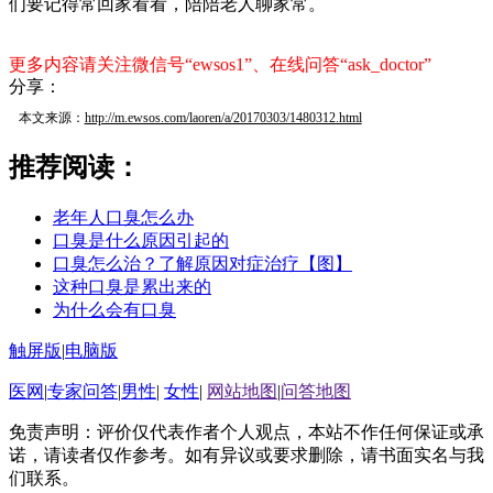
们要记得常回家看看，陪陪老人聊家常。
更多内容请关注微信号“ewsos1”、在线问答“ask_doctor”
分享：
本文来源：
http://m.ewsos.com/laoren/a/20170303/1480312.html
推荐阅读：
老年人口臭怎么办
口臭是什么原因引起的
口臭怎么治？了解原因对症治疗【图】
这种口臭是累出来的
为什么会有口臭
触屏版
|
电脑版
医网
|
专家问答
|
男性
|
女性
|
网站地图
|
问答地图
免责声明：评价仅代表作者个人观点，本站不作任何保证或承
诺，请读者仅作参考。如有异议或要求删除，请书面实名与我
们联系。