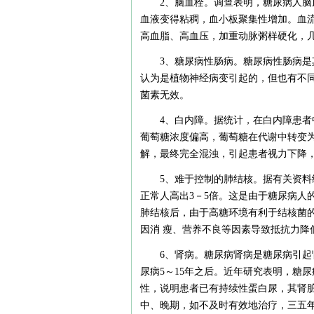
2、脑血栓。调查表明，糖尿病人脑
血液变得粘稠，血小板聚集性增加。血
高血脂、高血压，加重动脉粥样硬化，
3、糖尿病性肠病。糖尿病性肠病
认为是植物神经病变引起的，但也有不
菌素无效。
4、白内障。据统计，在白内障患者
葡萄糖浓度偏高，葡萄糖在代谢中转变
解，最终完全混浊，引起患者视力下降
5、难于控制的肺结核。据有关资料
正常人高出3－5倍。这是由于糖尿病人
肺结核后，由于高糖环境有利于结核菌
因消 瘦、营养不良等因素导致抵抗力降
6、肾病。糖尿病肾病是糖尿病引
尿病5～15年之后。近年研究表明，糖
性，说明患者已有持续性蛋白尿，其肾
中、晚期，如不及时有效地治疗，三五