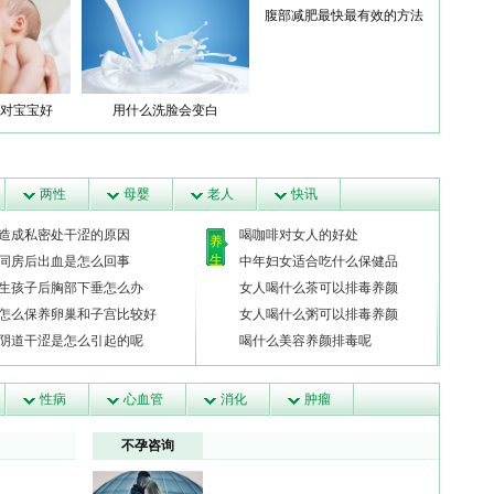
腹部减肥最快最有效的方法
对宝宝好
用什么洗脸会变白
两性
母婴
老人
快讯
造成私密处干涩的原因
喝咖啡对女人的好处
养
生
同房后出血是怎么回事
中年妇女适合吃什么保健品
生孩子后胸部下垂怎么办
女人喝什么茶可以排毒养颜
怎么保养卵巢和子宫比较好
女人喝什么粥可以排毒养颜
阴道干涩是怎么引起的呢
喝什么美容养颜排毒呢
性病
心血管
消化
肿瘤
不孕咨询