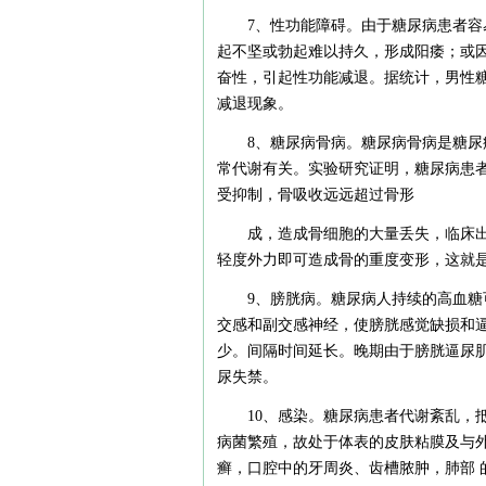
7、性功能障碍。由于糖尿病患者
起不坚或勃起难以持久，形成阳痿；或
奋性，引起性功能减退。据统计，男性糖
减退现象。
8、糖尿病骨病。糖尿病骨病是糖
常代谢有关。实验研究证明，糖尿病患
受抑制，骨吸收远远超过骨形
成，造成骨细胞的大量丢失，临床
轻度外力即可造成骨的重度变形，这就
9、膀胱病。糖尿病人持续的高血
交感和副交感神经，使膀胱感觉缺损和
少。间隔时间延长。晚期由于膀胱逼尿肌
尿失禁。
10、感染。糖尿病患者代谢紊乱，
病菌繁殖，故处于体表的皮肤粘膜及与
癣，口腔中的牙周炎、齿槽脓肿，肺部 