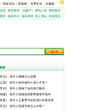
|
病友论坛
|
防辐射
|
生男生女
|
妊娠纹
优育
母乳喂养
剖腹产
两性心理
两性教育
图库
急救常识
滋补调理
老人用品
饮食禁忌
推荐
常识
]
老年人嗜睡怎么回事
之道
]
老年人如何做到人老心不老？
常识
]
老年人便秘了如何食疗解决
保健
]
老年人情绪焦虑要警惕老年痴呆
饮食
]
老年人立夏季节如何进行饮食保养
常识
]
老年人双腿浮肿怎么办呢？