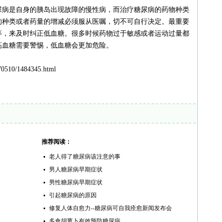
尿病是自身的胰岛出现故障的慢性病，而治疗糖尿病的药物种类
的种类或者药量的增减必须服从医嘱，切不可自行决定。最重要
等，来及时纠正低血糖。很多时候药物过于敏感或者运动过量都
高血糖需要警惕，低血糖会更加危险。
0510/1484345.html
推荐阅读：
老人得了糖尿病该注意的事
男人糖尿病早期症状
男性糖尿病早期症状
引起糖尿病的原因
修复人体自愈力--糖尿病可自我痊愈新闻发布会
多食胡萝卜有效预防糖尿病