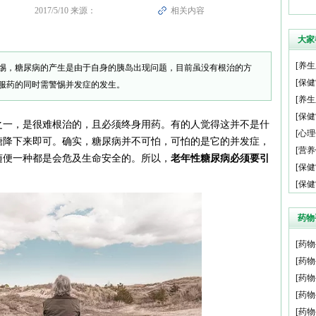
2017/5/10 来源：
相关内容
大家
[
养生
惕，糖尿病的产生是由于自身的胰岛出现问题，目前虽没有根治的方
[
保健
服药的同时需警惕并发症的发生。
[
养生
[
保健
之一，是很难根治的，且必须终身用药。有的人觉得这并不是什
[
心理
糖降下来即可。确实，糖尿病并不可怕，可怕的是它的并发症，
[
营养
随便一种都是会危及生命安全的。所以，
老年性糖尿病必须要引
[
保健
[
保健
药物
[
药物
[
药物
[
药物
[
药物
[
药物