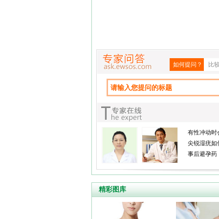
如何提问？
比
有性冲动时
尖锐湿疣如
事后避孕药
精彩图库