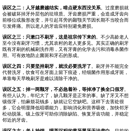
误区之二：人牙越磨越结实，啃点硬东西没关系
。过度磨损就
会被破坏掉牙外层包的珐琅质。牙齿磨损严重，会造成牙齿向
前移位或脸形改变，并引起耳旁的颞颚关节因长期不当咬合而
引发疼痛。所以老人的牙齿应特别避免磨损。
误区之三：只漱口不刷牙，这是祖宗传下来的
。不少高龄老人
至今没有刷牙习惯，尤其农村的老人更多见。其实正确的刷牙
既有牙刷的机械刷洗作用，又有牙膏的化学去污和消毒杀菌作
用。可有效地防止菌斑和牙石的形成。
误区之四：只要坚持刷牙，就没必要洗牙了
。刷牙并不能完全
代替洗牙，饮食可在牙面上留下痕迹，经细菌作用形成牙斑，
单靠每天早晚刷牙是难以清除干净的。
误区之五：掉一两颗牙，不必急着补，等掉净了换全口假牙
。
有些人认为，年纪大了，缺几颗牙是正常的事。缺了牙又不想
镶假牙，怕麻烦花钱多，缺就让它空缺吧。这样下去害处很
多，它会明显降低咀嚼能力，影响消化和营养吸收，加快邻牙
松动脱落。镶上假牙可助你消除缺陷、恢复牙齿功能，并稳定
邻近的牙齿。
误区之六：老人抽烟、喝茶沉积的黄牙黑牙无法变白
。目前的