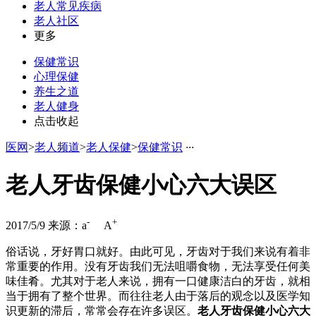
老人常见疾病
老人社区
更多
保健常识
心理保健
养生之道
老人健身
点击收起
医网
>
老人频道
>
老人保健
>
保健常识
·
·
·
老人牙齿保健小心六大误区
-
+
2017/5/9
来源：
a
A
俗话说，牙好胃口就好。由此可见，牙齿对于我们来说有着非
常重要的作用。没有牙齿我们无法咀嚼食物，无法享受任何美
味佳肴。尤其对于老人来说，拥有一口健康洁白的牙齿，就相
当于拥有了整个世界。而往往老人由于落后的观念以及医学知
识更新的滞后，常常会存在许多误区。
老人牙齿保健小心六大