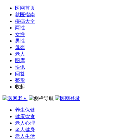
医网首页
就医指南
疾病大全
两性
女性
男性
母婴
老人
图库
快讯
问答
整形
收起
养生保健
健康饮食
老人心理
老人健身
老人生活