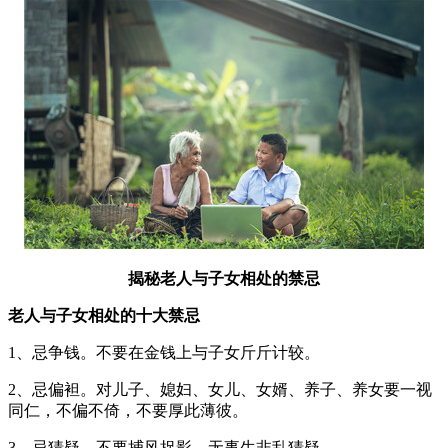
揭秘老人与子女相处的禁忌
老人与子女相处的十大禁忌
1、忌争钱。不要在金钱上与子女斤斤计较。
2、忌偏袒。对儿子、媳妇、女儿、女婿、养子、养女要一视
同仁，不偏不倚，不要厚此薄彼。
3、忌猜疑。不要捕风捉影，无事生非乱猜疑。