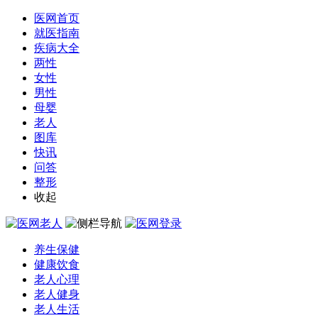
医网首页
就医指南
疾病大全
两性
女性
男性
母婴
老人
图库
快讯
问答
整形
收起
养生保健
健康饮食
老人心理
老人健身
老人生活