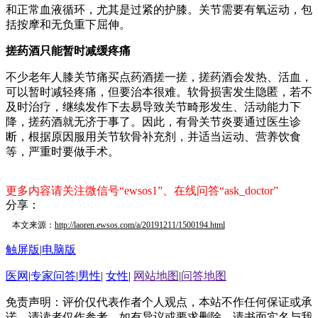
和正常血液循环，尤其是过紧的护膝。关节需要有氧运动，包
括按摩和无负重下屈伸。
搓药酒只能暂时减缓疼痛
不少老年人膝关节痛买点药酒搓一搓，搓药酒会发热、活血，
可以暂时减轻疼痛，但要治本很难。软骨损害发生隐匿，若不
及时治疗，继续发作下去易导致关节畸形发生、活动能力下
降，搓药酒就无济于事了。因此，有骨关节炎要通过医生诊
断，根据原因服用关节软骨补充剂，并适当运动、营养饮食
等，严重时要做手术。
更多内容请关注微信号“ewsos1”、在线问答“ask_doctor”
分享：
本文来源：
http://laoren.ewsos.com/a/20191211/1500194.html
触屏版
|
电脑版
医网
|
专家问答
|
男性
|
女性
|
网站地图
|
问答地图
免责声明：评价仅代表作者个人观点，本站不作任何保证或承
诺，请读者仅作参考。如有异议或要求删除，请书面实名与我