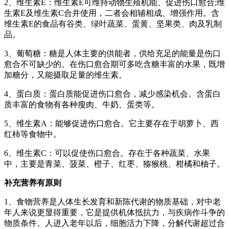
2、维生素E：维生素E可维持动物生殖机能、促进伤口愈合;维
生素E及维生素C合并使用，二者会相辅相成、增强作用。含
维生素E的食品有谷类、绿叶蔬菜、蛋黄、坚果类、肉及乳制
品。
3、葡萄糖：糖是人体主要的供能者，供给充足的能量是伤口
愈合不可缺少的。在伤口愈合期可多吃含糖丰富的水果，既增
加糖分，又能摄取足量的维生素。
4、蛋白质：蛋白质能促进伤口愈合，减少感染机会。含蛋白
质丰富的食物有各种瘦肉、牛奶、蛋类等。
5、维生素A：能够促进伤口愈合。它主要存在于胡萝卜、西
红柿等食物中。
6、维生素C：可以促使伤口愈合。存在于各种蔬菜、水果
中，主要是青菜、菠菜、橙子、红枣、猕猴桃、柑橘和柚子。
补充营养有原则
1、食物营养是人体生长发育和新陈代谢的物质基础，对中老
年人来说更显得重要，它是提供机体抵抗力，与疾病作斗争的
物质条件。人进入老年以后，细胞活力下降，分解代谢超过合