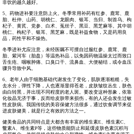
非饮的越久越好。
5、药物进补要注意防上火。冬季常用补药有红参、鹿茸、鹿
胎、杜仲、山药、胡桃仁、龙眼肉、银耳、当归、制首乌、枸
杞子、黄芪、党参、白术、菟丝子、黑豆、黑芝麻等。其中胡
桃仁、枸杞子、银耳、黑芝麻，既是补益食物，又是药用良
品，药性平和不燥热。
冬季进补尤应注意，未经医嘱不可擅自过服红参、鹿茸、鹿
胎、紫河车（胎盘）等温热补品，以免因药物温燥太过而致口
舌生疮、咽喉肿痛、口臭口干、流鼻血、大便秘结，或令血压
骤升导致中风。
6、老年人由于细胞基础代谢发生了变化，肌肤逐渐粗糙，失
去水分，弹性下降，人也逐渐显得苍老，皮肤皱纹丛生，肤色
由白转黑，并出现不同程度的老人斑。要改变这种形象，依靠
化妆晶无济于事，反而给皮肤带来损伤，有的人还会发生过敏
性皮肤病。我国传统的美容保健方法很多，通过饮食调节来促
进皮肤健美，就是行之有效的方法之一。
健美食品的共同特点是大都含有丰富的维生素E、维生素C、
鳖素A、维生素P等，这些物质能防止和延缓皮肤色素沉积与