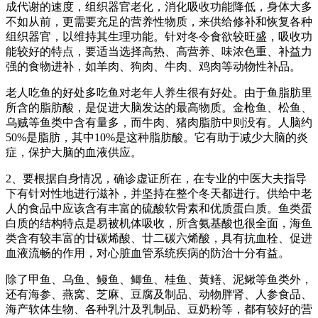
成代谢的速度，组织器官老化，消化吸收功能降低，身体大多
不如从前，更需要充足的营养性物质，来供给修补和恢复各种
组织器官，以维持其生理功能。针对冬令食欲较旺盛，吸收功
能较好的特点，要适当选择高热、高营养、味浓色重、补益力
强的食物进补，如羊肉、狗肉、牛肉、鸡肉等动物性补品。
老人吃鱼的好处多吃鱼对老年人养生很有好处。由于鱼脂肪里
所含的脂肪酸，是促进大脑发达的最高物质。金枪鱼、松鱼、
乌贼等鱼类中含有量多，而牛肉、猪肉脂肪中则没有。人脑约
50%是脂肪，其中10%是这种脂肪酸。它有助于减少大脑的炎
症，保护大脑的血液供应。
2、要根据自身情况，确诊虚证所在，在专业的中医大夫指导
下有针对性地进行滋补，并坚持在整个冬天都进行。供给中老
人的食品中应该含有丰富的硫酸软骨素和优质蛋白质。鱼类蛋
白质的结构特点是易被机体吸收，所含氨基酸也很全面，海鱼
类含有较丰富的廿碳烯酸、廿二碳六烯酸，具有抗血栓、促进
血液流畅的作用，对心脏血管系统疾病的防治十分有益。
除了甲鱼、乌鱼、鳗鱼、鲫鱼、桂鱼、黄鳝、泥鳅等鱼类外，
还有海参、燕窝、芝麻、豆腐及制品、动物胖肾、人参食品、
海产软体生物、各种乳汁及乳制品、豆奶粉等，都有较好的营