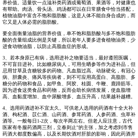
养价值。适量饮一点滋补类药酒或葡萄酒、果酒等，对健康也
有帮助。肉汤、骨头汤、鸡汤都可以在日常膳食中恰当搭配，
植物油脂中富含不饱和脂肪酸，这是人体不能自身合成的，而
它又是人体必需的脂肪酸。
要全面衡量油脂的营养价值，单不饱和脂肪酸与多不饱和脂肪
酸的含量组成比例是关键，所以老年人要多进食植物油类，少
进食动物油脂，以防止高脂血症的形成。
3、若本身原已有病，选用进补之物要适当，最好遵照医嘱，
不可盲目进补。比如糖尿病人，可用生晒参等作为进补品，但
忌用甘草及含糖较多的药物。凡血脂过高、动脉硬化，有冠心
病、胆囊炎、痛风等疾病者，则不可应用高蛋白、高脂肪、多
糖分的药物和食品，如甲鱼、阿胶、桂圆、牛鞭、鹿蹄筋等。
因为进食这类食品和药物，反而会助长病情发展，使血脂增
高、血黏度增加、血中尿酸增多、血压升高，结果越补越糟。
4、选用药酒进补不宜太久。可供老人选用的药酒有十全大补
酒、枸杞酒、苡仁酒、山药酒、参茸药酒、人参药酒、虫草补
酒等。一般每日1-2次，每次半两左右。但老人应注意，古代
医家有冬服药酒两三剂，立春则止”的主张，加之考虑到市售
药酒大都度数偏高，以及长期饮酒对肝脏的影响，因此药酒并