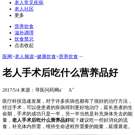
老人常见疾病
老人社区
更多
营养饮食
滋补调理
饮食禁忌
点击收起
医网
>
老人频道
>
健康饮食
>
营养饮食
·
·
·
老人手术后吃什么营养品好
-
+
2017/5/4
来源：寻医问药网
a
A
医疗科技迅速发展，对于许多疾病也都有了很好的治疗方法，
经过手术，可以使患者的疾病得到更好地治疗，延长患者的生
命期，手术的成功只是一半，另一半当然是补充身体失去的能
量，
老人手术后吃什么营养品好
呢？建议吃一些好消化的流
食，补充体内所需，维持生命进程所需要的能量，延缓衰老。