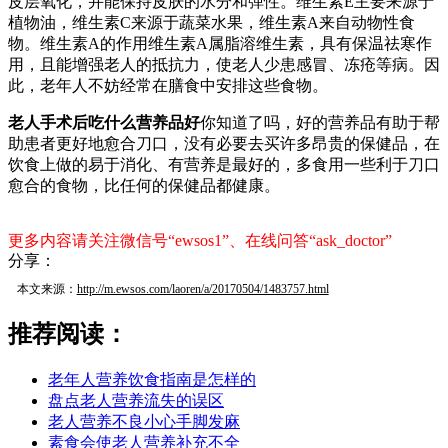
皮层氧化，并能保持皮肤的水分和弹性。维生素E主要来源于
植物油，维生素C来源于蔬菜水果，维生素A来自动物性食
物。维生素A的作用维生素A属脂溶维生素，具有保温祛寒作
用，且能增强老人的抵抗力，使老人少患感冒、冻疮等病。因
此，老年人不妨经常在膳食中安排这些食物。
老人手术后吃什么营养品好
你知道了吗，好的营养品有助于帮
助患者更好地愈合刀口，没有必要去买许多昂贵的保健品，在
饮食上做的易于消化、有营养是最好的，多食用一些利于刀口
愈合的食物，比任何的保健品都健康。
更多内容请关注微信号“ewsos1”、在线问答“ask_doctor”
分享：
本文来源：
http://m.ewsos.com/laoren/a/20170504/1483757.html
推荐阅读：
老年人营养饮食指南是怎样的
盘点老人营养流失的误区
老人营养不良小心手脚发麻
素食会使老人营养补充不全